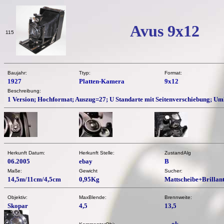
Avus 9x12
115
Baujahr:
Ttyp:
Format:
1927
Platten-Kamera
9x12
Beschreibung:
1 Version; Hochformat; Auszug=27; U Standarte mit Seitenverschiebung; Uml
Herkunft Datum:
Herkunft Stelle:
ZustandAlg
06.2005
ebay
B
Maße:
Gewicht
Sucher:
14,5m/11cm/4,5cm
0,95Kg
Mattscheibe+Brillan
Objektiv:
MaxBlende:
Brennweite:
Skopar
4,5
13,5
ok