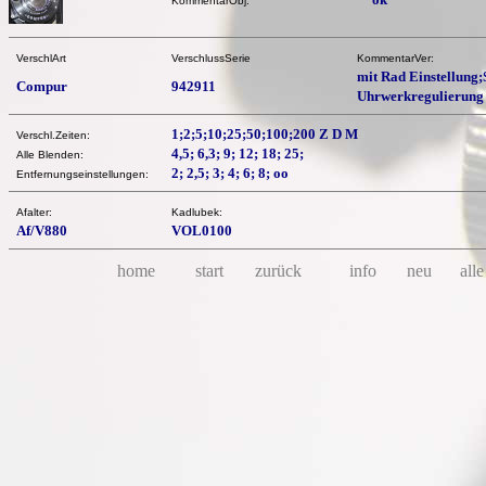
KommentarObj:
VerschlArt
VerschlussSerie
KommentarVer:
mit Rad Einstellung;
Compur
942911
Uhrwerkregulierung
1;2;5;10;25;50;100;200 Z D M
Verschl.Zeiten:
4,5; 6,3; 9; 12; 18; 25;
Alle Blenden:
2; 2,5; 3; 4; 6; 8; oo
Entfernungseinstellungen:
Afalter:
Kadlubek:
Af/V880
VOL0100
home
start
zurück
info
neu
alle