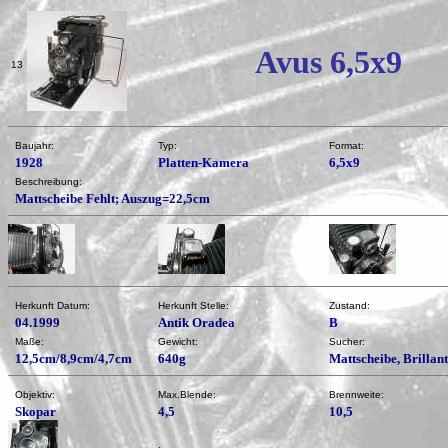
Avus 6,5x9
13
Baujahr:
Typ:
Format:
1928
Platten-Kamera
6,5x9
Beschreibung:
Mattscheibe Fehlt; Auszug=22,5cm
Herkunft Datum:
Herkunft Stelle:
Zustand:
04.1999
Antik Oradea
B
Maße:
Gewicht:
Sucher:
12,5cm/8,9cm/4,7cm
640g
Mattscheibe, Brillan
Objektiv:
Max.Blende:
Brennweite:
Skopar
4,5
10,5