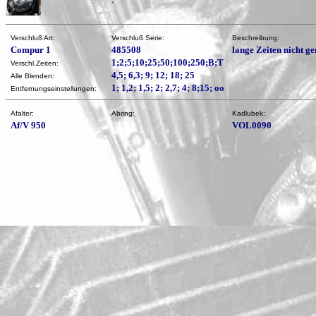
:
Verschluß Art:
Verschluß Serie:
Beschreibung:
Compur 1
485508
lange Zeiten nicht g
1;2;5;10;25;50;100;250;B;T
Verschl.Zeiten:
4,5; 6,3; 9; 12; 18; 25
Alle Blenden:
1; 1,2; 1,5; 2; 2,7; 4; 8;15; oo
Entfernungseinstellungen:
Afalter:
Abring:
Kadlubek:
Af/V 950
VOL0090