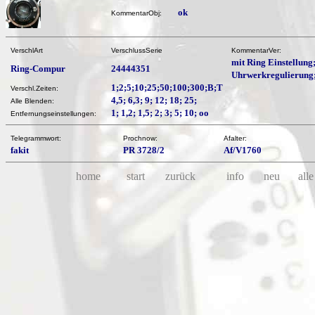
ok
KommentarObj:
VerschlArt
VerschlussSerie
KommentarVer:
mit Ring Einstellung
Ring-Compur
24444351
Uhrwerkregulierung
1;2;5;10;25;50;100;300;B;T
Verschl.Zeiten:
4,5; 6,3; 9; 12; 18; 25;
Alle Blenden:
1; 1,2; 1,5; 2; 3; 5; 10; oo
Entfernungseinstellungen:
Telegrammwort:
Prochnow:
Afalter:
fakit
PR 3728/2
Af/V1760
home
start
zurück
info
neu
alle