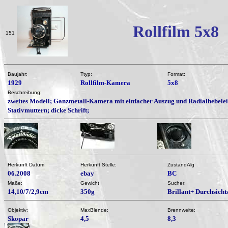
Rollfilm 5x8
151
Baujahr:
Ttyp:
Format:
1929
Rollfilm-Kamera
5x8
Beschreibung:
zweites Modell; Ganzmetall-Kamera mit einfacher Auszug und Radialhebelei
Stativmuttern; dicke Schrift;
Herkunft Datum:
Herkunft Stelle:
ZustandAlg
06.2008
ebay
BC
Maße:
Gewicht
Sucher:
14,10/7/2,9cm
350g
Brillant+ Durchsich
Objektiv:
MaxBlende:
Brennweite:
Skopar
4,5
8,3