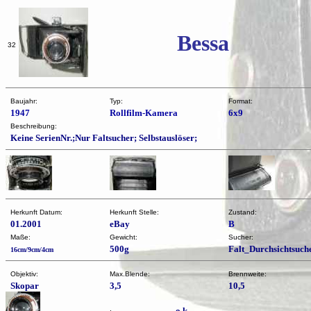
Bessa
32
Baujahr:
Typ:
Format:
1947
Rollfilm-Kamera
6x9
Beschreibung:
Keine SerienNr.;Nur Faltsucher; Selbstauslöser;
Herkunft Datum:
Herkunft Stelle:
Zustand:
01.2001
eBay
B
Maße:
Gewicht:
Sucher:
500g
Falt_Durchsichtsuch
16cm/9cm/4cm
Objektiv:
Max.Blende:
Brennweite:
Skopar
3,5
10,5
o.k.