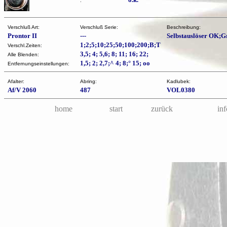
:
Verschluß Art:
Verschluß Serie:
Beschreibung:
Prontor II
---
Selbstauslöser OK;G
1;2;5;10;25;50;100;200;B;T
Verschl.Zeiten:
3,5; 4; 5,6; 8; 11; 16; 22;
Alle Blenden:
1,5; 2; 2,7;^ 4; 8;° 15; oo
Entfernungseinstellungen:
Afalter:
Abring:
Kadlubek:
Af/V 2060
487
VOL0380
home
start
zurück
inf