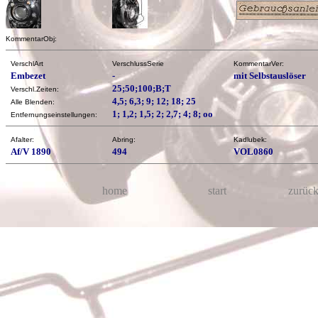
KommentarObj:
VerschlArt
VerschlussSerie
KommentarVer:
Embezet
-
mit Selbstauslöser
25;50;100;B;T
Verschl.Zeiten:
4,5; 6,3; 9; 12; 18; 25
Alle Blenden:
1; 1,2; 1,5; 2; 2,7; 4; 8; oo
Entfernungseinstellungen:
Afalter:
Abring:
Kadlubek:
Af/V 1890
494
VOL0860
home
start
zurüc