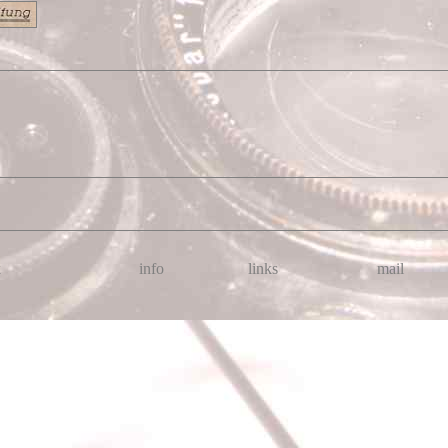
k
info
links
mail