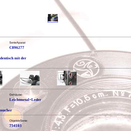
SerieAparat
C896277
dentisch mit der
Gehäuse:
Leichtmetal+Leder
nsucher
ObjektivSerie:
754103