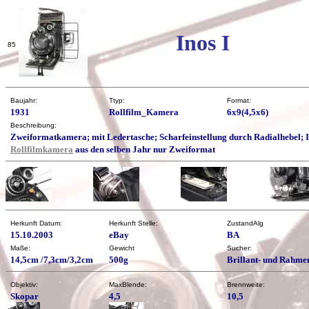
Inos I
85
Baujahr:
Ttyp:
Format:
1931
Rollfilm_Kamera
6x9(4,5x6)
Beschreibung:
Zweiformatkamera; mit Ledertasche; Scharfeinstellung durch Radialhebel; I
Rollfilmkamera
aus den selben Jahr nur Zweiformat
Herkunft Datum:
Herkunft Stelle:
ZustandAlg
15.10.2003
eBay
BA
Maße:
Gewicht
Sucher:
14,5cm /7,3cm/3,2cm
500g
Brillant- und Rahme
Objektiv:
MaxBlende:
Brennweite:
Skopar
4,5
10,5